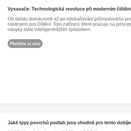
Vysavače: Technologická revoluce při moderním čištěn
Od úklidu domácnosti až po odstraňování průmyslového pr
nástrojem pro čištění. Toto zařízení, které pracuje na princi
návyky stále inteligentnějším způsobem.
Přečtěte si více
Jaké typy povrchů podlah jsou vhodné pro tento dobíje