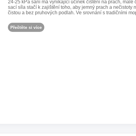
24-25 kPa sání má vynikající účinek čištění na prach, malé 
sací síla stačí k zajištění toho, aby jemný prach a nečistot
čistou a bez pruhových podlah. Ve srovnání s tradičními mopy
Přečtěte si více