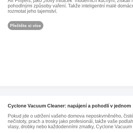
Air Frityers, jako „nový miláček“ moderních kuchyní, získal
pohodlnými způsoby vaření. Takže inteligentní malé domácn
rozmotat jeho tajemství.
Přečtěte si více
Cyclone Vacuum Cleaner: napájení a pohodlí v jednom
Pokud jde o udržení vašeho domova neposkvrněného, čistič
nečistoty, prach a trosky jako profesionál, takže vaše podla
vlasy, drobky nebo každodenními zmatky, Cyclone Vacuum Cle