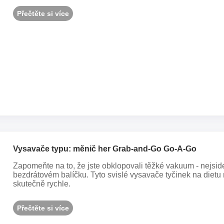
Přečtěte si více
Vysavače typu: měnič her Grab-and-Go Go-A-Go
Zapomeňte na to, že jste obklopovali těžké vakuum - nejsid
bezdrátovém balíčku. Tyto svislé vysavače tyčinek na dietu 
skutečně rychle.
Přečtěte si více