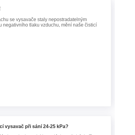
í
achu se vysavače staly nepostradatelným
pu negativního tlaku vzduchu, mění naše čisticí
cí vysavač při sání 24-25 kPa?