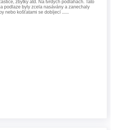
částice, zbytky atd. Na tvrdých podlahách. Tato
y na podlaze byly zcela nasávány a zanechaly
 nebo košťatami se dobíjecí ......