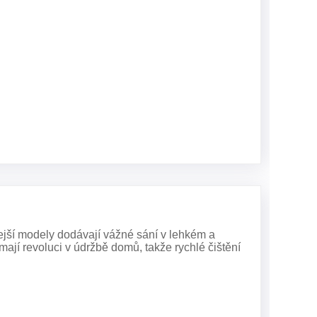
ejší modely dodávají vážné sání v lehkém a
mají revoluci v údržbě domů, takže rychlé čištění