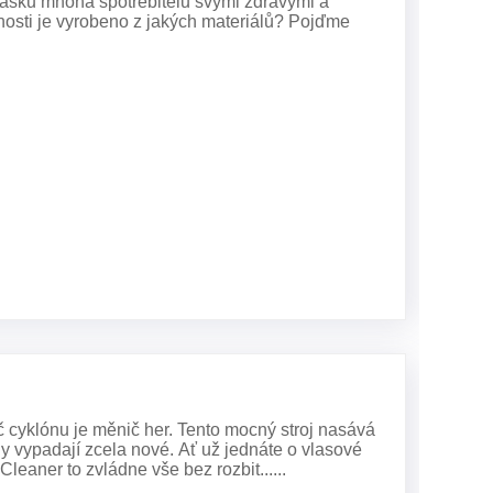
i lásku mnoha spotřebitelů svými zdravými a
osti je vyrobeno z jakých materiálů? Pojďme
 cyklónu je měnič her. Tento mocný stroj nasává
hy vypadají zcela nové. Ať už jednáte o vlasové
aner to zvládne vše bez rozbit......