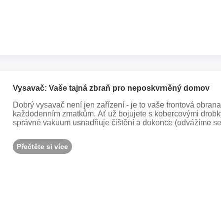
Vysavač: Vaše tajná zbraň pro neposkvrněný domov
Dobrý vysavač není jen zařízení - je to vaše frontová obra
každodenním zmatkům. Ať už bojujete s kobercovými drobk
správné vakuum usnadňuje čištění a dokonce (odvážíme se ř
Přečtěte si více