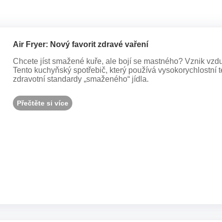
Air Fryer: Nový favorit zdravé vaření
Chcete jíst smažené kuře, ale bojí se mastného? Vznik vzdu
Tento kuchyňský spotřebič, který používá vysokorychlostní t
zdravotní standardy „smaženého“ jídla.
Přečtěte si více