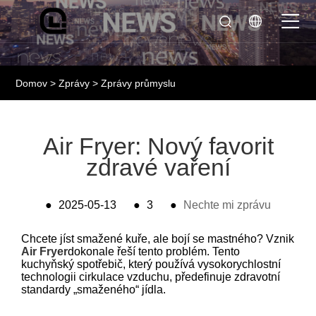
Domov
>
Zprávy
>
Zprávy průmyslu
Air Fryer: Nový favorit
zdravé vaření
●
2025-05-13
●
3
●
Nechte mi zprávu
Chcete jíst smažené kuře, ale bojí se mastného? Vznik
Air Fryer
dokonale řeší tento problém. Tento
kuchyňský spotřebič, který používá vysokorychlostní
technologii cirkulace vzduchu, předefinuje zdravotní
standardy „smaženého“ jídla.