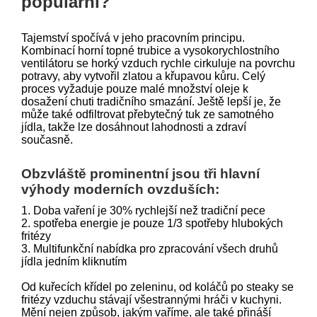
populární?
Tajemství spočívá v jeho pracovním principu.
Kombinací horní topné trubice a vysokorychlostního
ventilátoru se horký vzduch rychle cirkuluje na povrchu
potravy, aby vytvořil zlatou a křupavou kůru. Celý
proces vyžaduje pouze malé množství oleje k
dosažení chuti tradičního smazání. Ještě lepší je, že
může také odfiltrovat přebytečný tuk ze samotného
jídla, takže lze dosáhnout lahodnosti a zdraví
současně.
Obzvláště prominentní jsou tři hlavní
výhody moderních ovzduších:
1. Doba vaření je 30% rychlejší než tradiční pece
2. spotřeba energie je pouze 1/3 spotřeby hlubokých
fritézy
3. Multifunkční nabídka pro zpracování všech druhů
jídla jedním kliknutím
Od kuřecích křídel po zeleninu, od koláčů po steaky se
fritézy vzduchu stávají všestrannými hráči v kuchyni.
Mění nejen způsob, jakým vaříme, ale také přináší