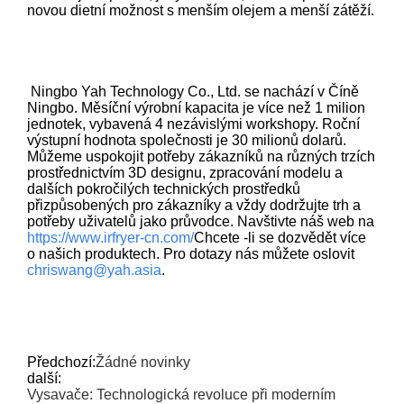
novou dietní možnost s menším olejem a menší zátěží.
Ningbo Yah Technology Co., Ltd. se nachází v Číně
Ningbo. Měsíční výrobní kapacita je více než 1 milion
jednotek, vybavená 4 nezávislými workshopy. Roční
výstupní hodnota společnosti je 30 milionů dolarů.
Můžeme uspokojit potřeby zákazníků na různých trzích
prostřednictvím 3D designu, zpracování modelu a
dalších pokročilých technických prostředků
přizpůsobených pro zákazníky a vždy dodržujte trh a
potřeby uživatelů jako průvodce. Navštivte náš web na
https://www.irfryer-cn.com/
Chcete -li se dozvědět více
o našich produktech. Pro dotazy nás můžete oslovit
chriswang@yah.asia
.
Předchozí:
Žádné novinky
další:
Vysavače: Technologická revoluce při moderním