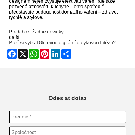
designem nejen zvyšuje efektivitu vaření, ale také
pozvedá atmosféru kuchyně. Tento spotřebič
představuje budoucnost domácího vaření – zdravé,
rychlé a stylové.
Předchozí:
Žádné novinky
další:
Proč si vybrat 8litrovou digitální dotykovou fritézu?
Facebook
X
WhatsApp
Pinterest
LinkedIn
Share
Odeslat dotaz