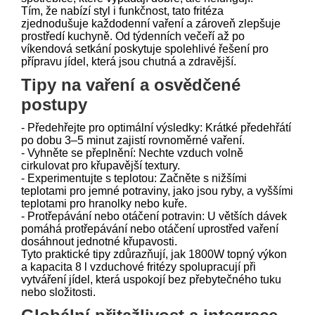
Tím, že nabízí styl i funkčnost, tato fritéza
zjednodušuje každodenní vaření a zároveň zlepšuje
prostředí kuchyně. Od týdenních večeří až po
víkendová setkání poskytuje spolehlivé řešení pro
přípravu jídel, která jsou chutná a zdravější.
Tipy na vaření a osvědčené
postupy
- Předehřejte pro optimální výsledky: Krátké předehřátí
po dobu 3–5 minut zajistí rovnoměrné vaření.
- Vyhněte se přeplnění: Nechte vzduch volně
cirkulovat pro křupavější textury.
- Experimentujte s teplotou: Začněte s nižšími
teplotami pro jemné potraviny, jako jsou ryby, a vyššími
teplotami pro hranolky nebo kuře.
- Protřepávání nebo otáčení potravin: U větších dávek
pomáhá protřepávání nebo otáčení uprostřed vaření
dosáhnout jednotné křupavosti.
Tyto praktické tipy zdůrazňují, jak 1800W topný výkon
a kapacita 8 l vzduchové fritézy spolupracují při
vytváření jídel, která uspokojí bez přebytečného tuku
nebo složitosti.