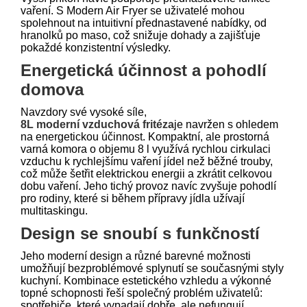
vaření. S Modern Air Fryer se uživatelé mohou
spolehnout na intuitivní přednastavené nabídky, od
hranolků po maso, což snižuje dohady a zajišťuje
pokaždé konzistentní výsledky.
Energetická účinnost a pohodlí
domova
Navzdory své vysoké síle,
8L moderní vzduchová fritéza
je navržen s ohledem
na energetickou účinnost. Kompaktní, ale prostorná
varná komora o objemu 8 l využívá rychlou cirkulaci
vzduchu k rychlejšímu vaření jídel než běžné trouby,
což může šetřit elektrickou energii a zkrátit celkovou
dobu vaření. Jeho tichý provoz navíc zvyšuje pohodlí
pro rodiny, které si během přípravy jídla užívají
multitaskingu.
Design se snoubí s funkčností
Jeho moderní design a různé barevné možnosti
umožňují bezproblémové splynutí se současnými styly
kuchyní. Kombinace estetického vzhledu a výkonné
topné schopnosti řeší společný problém uživatelů:
spotřebiče, které vypadají dobře, ale nefungují.