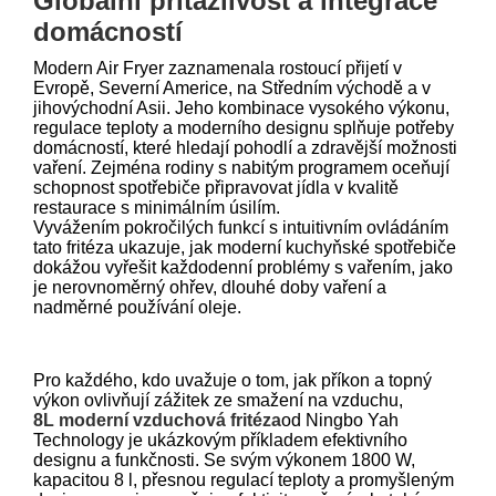
Globální přitažlivost a integrace
domácností
Modern Air Fryer zaznamenala rostoucí přijetí v
Evropě, Severní Americe, na Středním východě a v
jihovýchodní Asii. Jeho kombinace vysokého výkonu,
regulace teploty a moderního designu splňuje potřeby
domácností, které hledají pohodlí a zdravější možnosti
vaření. Zejména rodiny s nabitým programem oceňují
schopnost spotřebiče připravovat jídla v kvalitě
restaurace s minimálním úsilím.
Vyvážením pokročilých funkcí s intuitivním ovládáním
tato fritéza ukazuje, jak moderní kuchyňské spotřebiče
dokážou vyřešit každodenní problémy s vařením, jako
je nerovnoměrný ohřev, dlouhé doby vaření a
nadměrné používání oleje.
Pro každého, kdo uvažuje o tom, jak příkon a topný
výkon ovlivňují zážitek ze smažení na vzduchu,
8L moderní vzduchová fritéza
od Ningbo Yah
Technology je ukázkovým příkladem efektivního
designu a funkčnosti. Se svým výkonem 1800 W,
kapacitou 8 l, přesnou regulací teploty a promyšleným