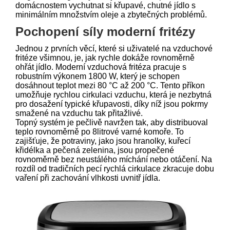
domácnostem vychutnat si křupavé, chutné jídlo s
minimálním množstvím oleje a zbytečných problémů.
Pochopení síly moderní fritézy
Jednou z prvních věcí, které si uživatelé na vzduchové
fritéze všimnou, je, jak rychle dokáže rovnoměrně
ohřát jídlo. Moderní vzduchová fritéza pracuje s
robustním výkonem 1800 W, který je schopen
dosáhnout teplot mezi 80 °C až 200 °C. Tento příkon
umožňuje rychlou cirkulaci vzduchu, která je nezbytná
pro dosažení typické křupavosti, díky níž jsou pokrmy
smažené na vzduchu tak přitažlivé.
Topný systém je pečlivě navržen tak, aby distribuoval
teplo rovnoměrně po 8litrové varné komoře. To
zajišťuje, že potraviny, jako jsou hranolky, kuřecí
křidélka a pečená zelenina, jsou propečené
rovnoměrně bez neustálého míchání nebo otáčení. Na
rozdíl od tradičních pecí rychlá cirkulace zkracuje dobu
vaření při zachování vlhkosti uvnitř jídla.