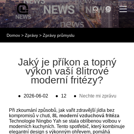
Domov
>
Zprávy
>
Zprávy průmyslu
Jaký je příkon a topný
výkon vaší 8litrové
moderní fritézy?
●
2026-06-02
●
12
●
Nechte mi zprávu
Při zkoumání způsobů, jak vařit zdravější jídla bez
kompromisů v chuti,
8L moderní vzduchová fritéza
Technologie Ningbo Yah se stala oblíbenou volbou v
moderních kuchyních. Tento spotřebič, který kombinuje
elegantní design s výkonným ohřevem, pomáhá