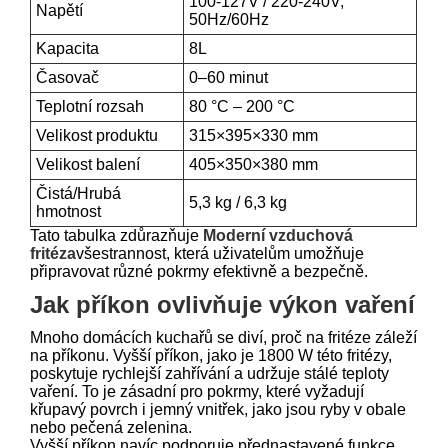
100-127V / 220-240V,
Napětí
50Hz/60Hz
Kapacita
8L
Časovač
0–60 minut
Teplotní rozsah
80 °C – 200 °C
Velikost produktu
315×395×330 mm
Velikost balení
405×350×380 mm
Čistá/Hrubá
5,3 kg / 6,3 kg
hmotnost
Tato tabulka zdůrazňuje
Moderní vzduchová
fritéza
všestrannost, která uživatelům umožňuje
připravovat různé pokrmy efektivně a bezpečně.
Jak příkon ovlivňuje výkon vaření
Mnoho domácích kuchařů se diví, proč na fritéze záleží
na příkonu. Vyšší příkon, jako je 1800 W této fritézy,
poskytuje rychlejší zahřívání a udržuje stálé teploty
vaření. To je zásadní pro pokrmy, které vyžadují
křupavý povrch i jemný vnitřek, jako jsou ryby v obale
nebo pečená zelenina.
Vyšší příkon navíc podporuje přednastavené funkce