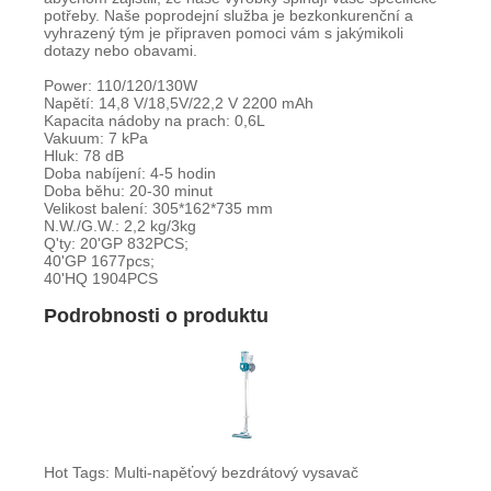
potřeby. Naše poprodejní služba je bezkonkurenční a
vyhrazený tým je připraven pomoci vám s jakýmikoli
dotazy nebo obavami.
Power: 110/120/130W
Napětí: 14,8 V/18,5V/22,2 V 2200 mAh
Kapacita nádoby na prach: 0,6L
Vakuum: 7 kPa
Hluk: 78 dB
Doba nabíjení: 4-5 hodin
Doba běhu: 20-30 minut
Velikost balení: 305*162*735 mm
N.W./G.W.: 2,2 kg/3kg
Q'ty: 20'GP 832PCS;
40'GP 1677pcs;
40'HQ 1904PCS
Podrobnosti o produktu
Hot Tags: Multi-napěťový bezdrátový vysavač