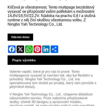
Klíčová je všestrannost. Tento multipage bezdrátový
vysavač se přizpůsobí vašim potřebám s možnostmi
14,8V/18,5V/22,2V. Nádoba na prachu 0,6 l a slušná
runtime z něj činí skvělou všestrannou volbu. Z
Ningbo Yah Technology Co., Ltd.
Odeslat dotaz
Facebook
X
WhatsApp
Pinterest
LinkedIn
Share
Popis výrobku
Vyberte napětí, které je pro vás to pravé. Tento
multipageový vysavač je navržen tak, aby byl flexibilní a
pohodlný. Ningbo Yah Technology Co., Ltd. má
specializovaný tým služeb po prodeji, který vám pomůže s
jakýmikoli dotazy.
V Ningbo Yah Technology Co., Ltd., chápeme důležitost
zákaznického servisu. Proto nabízíme přizpůsobené
služby, včetně 3D designu a zpracování modelu,
abychom zajistili, že naše výrobky splňují vaše specifické