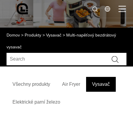
Domov
>
Produkty
>
Vysavač
> Multi-napěťový bezdrátový
vysavač
Všechny produkty
Air Fryer
Vysavač
Elektrické parní železo