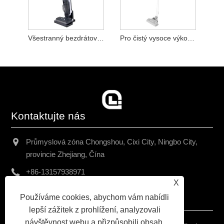
Všestranný bezdrátový vysavač
Pro čistý vysoce výkonný vysavač
Kontaktujte nás
Průmyslová zóna Chongshou, Cixi City, Ningbo City,
provincie Zhejiang, Čína
+86-13157938971
X
chriswang@yah.asia
Používáme cookies, abychom vám nabídli
lepší zážitek z prohlížení, analyzovali
návštěvnost webu a přizpůsobili obsah.