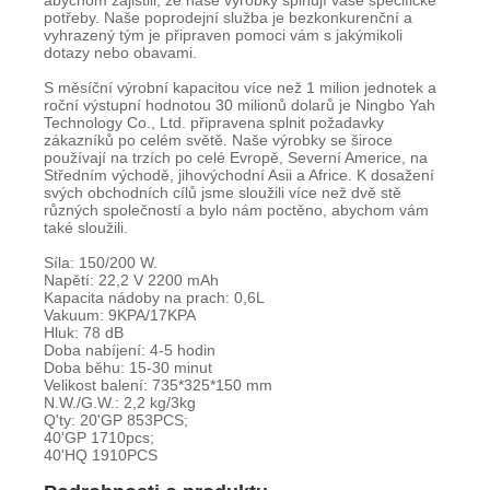
abychom zajistili, že naše výrobky splňují vaše specifické
potřeby. Naše poprodejní služba je bezkonkurenční a
vyhrazený tým je připraven pomoci vám s jakýmikoli
dotazy nebo obavami.
S měsíční výrobní kapacitou více než 1 milion jednotek a
roční výstupní hodnotou 30 milionů dolarů je Ningbo Yah
Technology Co., Ltd. připravena splnit požadavky
zákazníků po celém světě. Naše výrobky se široce
používají na trzích po celé Evropě, Severní Americe, na
Středním východě, jihovýchodní Asii a Africe. K dosažení
svých obchodních cílů jsme sloužili více než dvě stě
různých společností a bylo nám poctěno, abychom vám
také sloužili.
Síla: 150/200 W.
Napětí: 22,2 V 2200 mAh
Kapacita nádoby na prach: 0,6L
Vakuum: 9KPA/17KPA
Hluk: 78 dB
Doba nabíjení: 4-5 hodin
Doba běhu: 15-30 minut
Velikost balení: 735*325*150 mm
N.W./G.W.: 2,2 kg/3kg
Q'ty: 20'GP 853PCS;
40'GP 1710pcs;
40'HQ 1910PCS