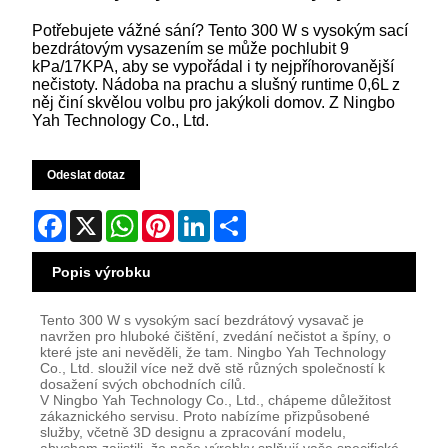
Potřebujete vážné sání? Tento 300 W s vysokým sací
bezdrátovým vysazením se může pochlubit 9
kPa/17KPA, aby se vypořádal i ty nejpříhorovanější
nečistoty. Nádoba na prachu a slušný runtime 0,6L z
něj činí skvělou volbu pro jakýkoli domov. Z Ningbo
Yah Technology Co., Ltd.
Odeslat dotaz
Facebook
X
WhatsApp
Pinterest
LinkedIn
Share
Popis výrobku
Tento 300 W s vysokým sací bezdrátový vysavač je
navržen pro hluboké čištění, zvedání nečistot a špíny, o
které jste ani nevěděli, že tam. Ningbo Yah Technology
Co., Ltd. sloužil více než dvě stě různých společností k
dosažení svých obchodních cílů.
V Ningbo Yah Technology Co., Ltd., chápeme důležitost
zákaznického servisu. Proto nabízíme přizpůsobené
služby, včetně 3D designu a zpracování modelu,