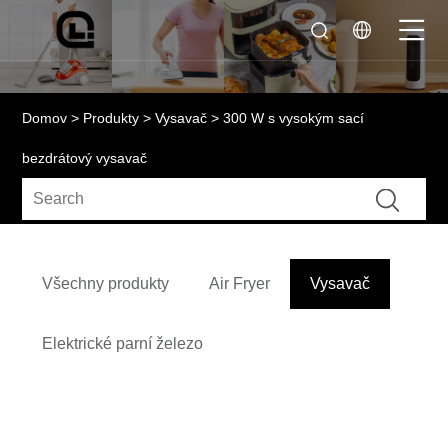
Domov
>
Produkty
>
Vysavač
> 300 W s vysokým sací
bezdrátový vysavač
Všechny produkty
Air Fryer
Vysavač
Elektrické parní železo