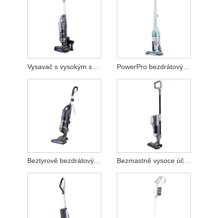
Vysavač s vysokým sacím bezdrátovým vysazením
PowerPro bezdrátový vysavač
Beztyrově bezdrátový bezdrátový vakuový čistič
Bezmastně vysoce účinný vysavač